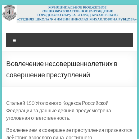
Перейти
к
содержимому
МБОУ СШ 4
Архангельск
Меню
Вовлечение несовершеннолетних в
совершение преступлений
Статьей 150 Уголовного Кодекса Российской
Федерации за данные деяния предусмотрена
уголовная ответственность.
Вовлечением в совершение преступления признаются
действия взрослого лица, достигшего