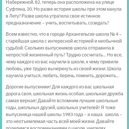
Набережной, 82, теперь она расположена на улице
Суфтина, 20. Но разве история школы при этом канула
в Лету? Разве школа утратила свое истинное
предназначение – учить, воспитывать, созидать?
Всем известно, что в городе Архангельске школа № 4 –
старейшая школа с интересной историей и необычной
судьбой. Скольких выпускников школа отправила в
непростой жизненный путь? Трудно сосчитать… Но все,
чему каждого из вас научили в школе, к чему привили
любовь, уже трудно вычеркнуть из своей жизни. Школа
научила учиться, любить, беречь, помнить, дорожить…
Дорогие выпускники! Для каждого из вас школьная
дорога своя, школьная жизнь особая, школьная дружба
самая верная! Давайте вспомним лучшие школьные
годы, школьных друзей, школьных учителей! Я тоже
выпускница нашей школы 1983 года – и наша школа –
это неотъемлемая часть всей моей жизни. Давайте
поделимся воспоминаниями о школе, учителях,