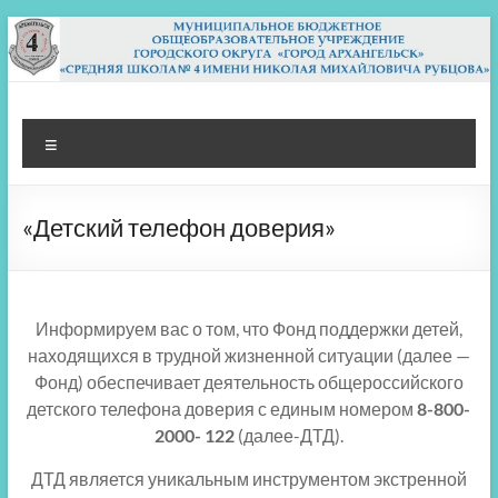
Перейти
к
содержимому
МБОУ СШ 4
Архангельск
Меню
«Детский телефон доверия»
Информируем вас о том, что Фонд поддержки детей,
находящихся в трудной жизненной ситуации (далее —
Фонд) обеспечивает деятельность общероссийского
детского телефона доверия с единым номером
8-800-
2000- 122
(далее-ДТД).
ДТД является уникальным инструментом экстренной