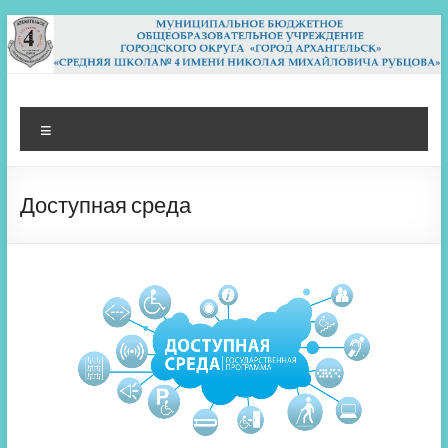
Перейти
к
содержимому
МБОУ СШ 4
Архангельск
Меню
Доступная среда