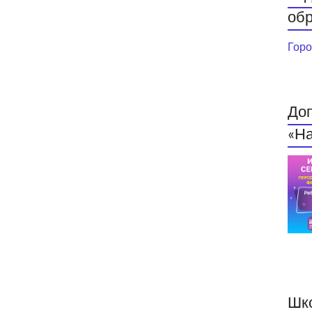
обр
Горо
До
«На
Шк