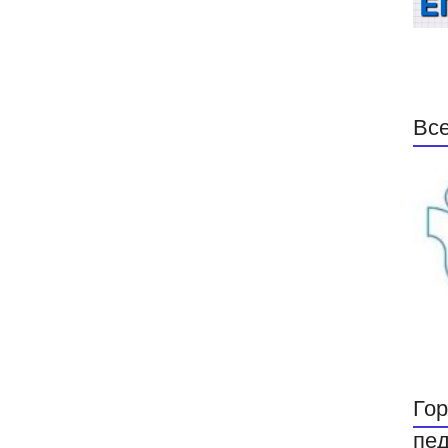
Все
Гор
пед