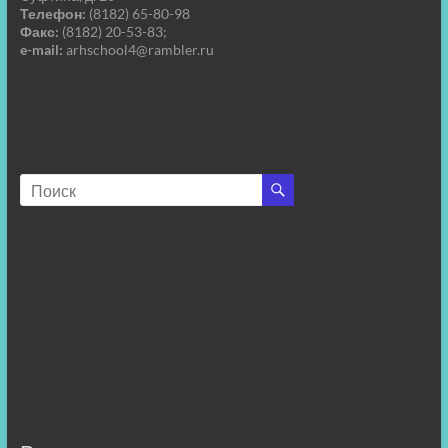
Телефон:
(8182) 65-80-98
Факс:
(8182) 20-53-83;
e-mail:
arhschool4@rambler.ru