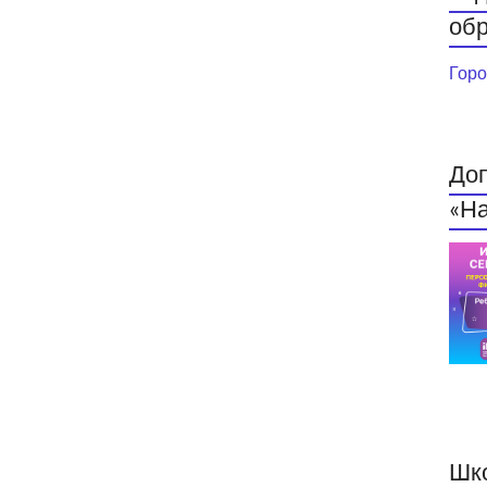
обр
Горо
До
«На
Шк