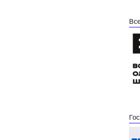
Все
Гос