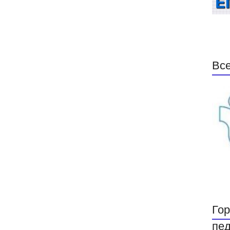
Все
Гор
пед