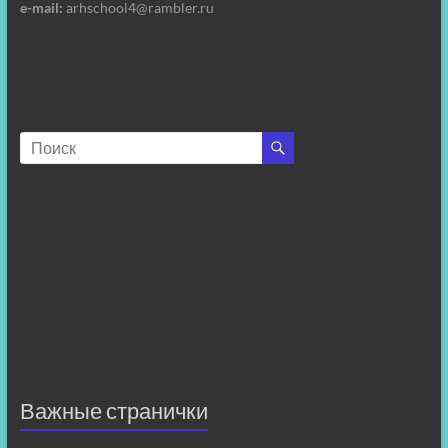
e-mail:
arhschool4@rambler.ru
Важные странички