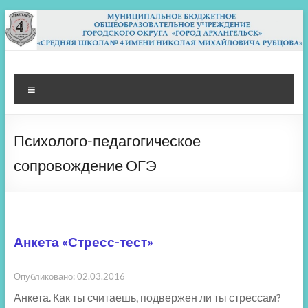
Перейти
к
содержимому
МБОУ СШ 4
Архангельск
Меню
Психолого-педагогическое
сопровождение ОГЭ
Анкета «Стресс-тест»
Опубликовано: 02.03.2016
Анкета. Как ты считаешь, подвержен ли ты стрессам?