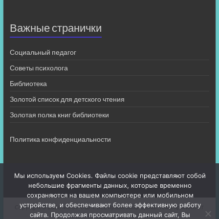
Важные странички
Социальный педагог
Советы психолога
Библиотека
Золотой список для детского чтения
Золотая полка книг библиотеки
Политика конфиденциальности
Мы используем Cookies. Файлы cookie представляют собой
небольшие фрагменты данных, которые временно
сохраняются на вашем компьютере или мобильном
устройстве, и обеспечивают более эффективную работу
Copyright © 2026
МБОУ СШ 4
. Все права защищены. Тема
Spacious
от
сайта. Продолжая просматривать данный сайт, Вы
ThemeGrill. На платформе:
WordPress
.