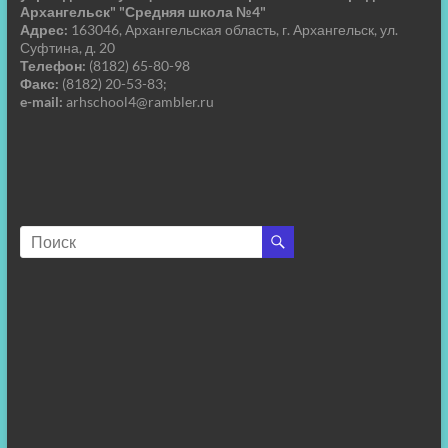
Архангельск" "Средняя школа №4"
Адрес:
163046, Архангельская область, г. Архангельск, ул.
Суфтина, д. 20
Телефон:
(8182) 65-80-98
Факс:
(8182) 20-53-83;
e-mail:
arhschool4@rambler.ru