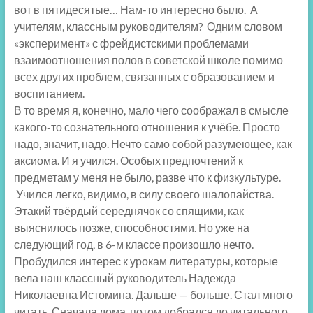
вот в пятидесятые… Нам-то интересно было. А
учителям, классным руководителям? Одним словом
«эксперимент» с фрейдистскими проблемами
взаимоотношения полов в советской школе помимо
всех других проблем, связанных с образованием и
воспитанием.
В то время я, конечно, мало чего соображал в смысле
какого-то сознательного отношения к учёбе. Просто
надо, значит, надо. Нечто само собой разумеющее, как
аксиома. И я учился. Особых предпочтений к
предметам у меня не было, разве что к физкультуре.
Учился легко, видимо, в силу своего шалопайства.
Этакий твёрдый середнячок со спящими, как
выяснилось позже, способностями. Но уже на
следующий год, в 6-м классе произошло нечто.
Пробудился интерес к урокам литературы, которые
вела наш классный руководитель Надежда
Николаевна Истомина. Дальше — больше. Стал много
читать. Сначала дома, потом добрался до читального