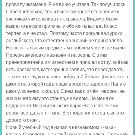
провалу экзамена. Я не виню учителя. Так получилось.
Своё превосходство и высокомерное отношение к
ученикам учительница не скрывала. Видимо, были
какие-то веские причины и обстоятельства.. Класс
терпел, а я не стал. Поэтому часто прогуливал уроки
английского, что естественно знаний не прибавляло.
Но по остальным предметам проблем у меня не было.
Переэкзаменовку назначили на осень. С этим
пренеприятнейшим известием я пришел к отцу, всё как
есть рассказал, категорично заявив, что пересдавать
экзамен не буду и заново пойду в 7-й класс (благо, что в
школе на второй год в наше время оставляли). Папа в
школу, конечно, сходил. С кем, как и о чём говорил, не
знаю и чего ему это стоило, не ведаю. Но меня он
поддержал. Всю жизнь благодарю его за это. Я ему
верил всегда, а он — мне. В отношениях отец-сын это
дорогого стоит.
Новый учебный год я начал в незнакомом 7-м «а»
классе. Проблемы с английским закончились. Прежней