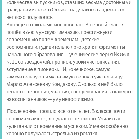
количества выпускников, ставших весьма достойными
гражданами своего Отечества, у такого тандема это
неплохо получается.
Вообще со школами мне повезло. В первый класс я
пошёл в 6-ю мужскую гимназию, престижную и
современную по тем временам. Детские
воспоминания удивительно ярко хранят фрагменты
начального образования — ученические перья № 86 и
№11 со звёздочкой, прописи, уроки чистописания,
вступление в пионеры… И, конечно же, самую
замечательную, самую-самую первую учительницу
Марию Алексеевну Кондакову. Сколько в ней было
теплоты, терпения, участия, сопереживания за каждого
из воспитанников — уму непостижимо!
После войны прошло всего пять лет. В классе почти
сорок мальчишек, все далеко не тихони. Учились и
хулиганили с переменным успехом. У меня особенно
хорошо получалась стрельба из рогатки