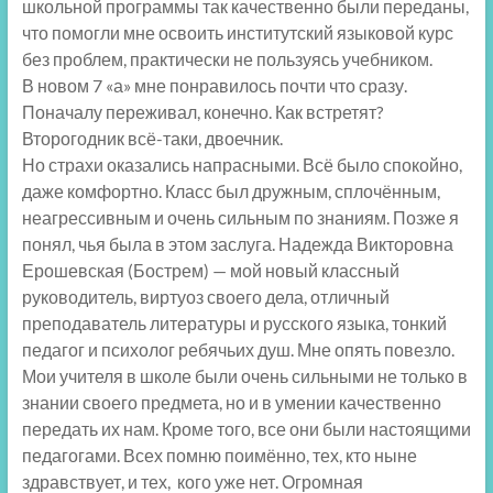
школьной программы так качественно были переданы,
что помогли мне освоить институтский языковой курс
без проблем, практически не пользуясь учебником.
В новом 7 «а» мне понравилось почти что сразу.
Поначалу переживал, конечно. Как встретят?
Второгодник всё-таки, двоечник.
Но страхи оказались напрасными. Всё было спокойно,
даже комфортно. Класс был дружным, сплочённым,
неагрессивным и очень сильным по знаниям. Позже я
понял, чья была в этом заслуга. Надежда Викторовна
Ерошевская (Бострем) — мой новый классный
руководитель, виртуоз своего дела, отличный
преподаватель литературы и русского языка, тонкий
педагог и психолог ребячьих душ. Мне опять повезло.
Мои учителя в школе были очень сильными не только в
знании своего предмета, но и в умении качественно
передать их нам. Кроме того, все они были настоящими
педагогами. Всех помню поимённо, тех, кто ныне
здравствует, и тех, кого уже нет. Огромная