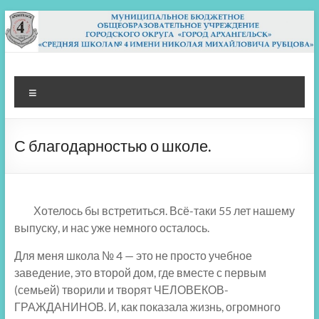
Перейти
к
содержимому
МБОУ СШ 4
Архангельск
Меню
С благодарностью о школе.
Хотелось бы встретиться. Всё-таки 55 лет нашему
выпуску, и нас уже немного осталось.
Для меня школа № 4 — это не просто учебное
заведение, это второй дом, где вместе с первым
(семьей) творили и творят ЧЕЛОВЕКОВ-
ГРАЖДАНИНОВ. И, как показала жизнь, огромного