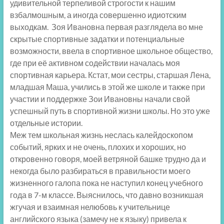
удивительной терпеливой строгости к нашим
взбалмошным, а иногда совершенно идиотским
выходкам. Зоя Ивановна первая разглядела во мне
скрытые спортивные задатки и потенциальные
возможности, ввела в спортивное школьное общество,
где при её активном содействии началась моя
спортивная карьера. Кстат, мои сестры, старшая Лена,
младшая Маша, учились в этой же школе и также при
участии и поддержке Зои Ивановны начали свой
успешный путь в спортивной жизни школы. Но это уже
отдельные истории.
Меж тем школьная жизнь неслась калейдоскопом
событий, ярких и не очень, плохих и хороших, но
откровенно говоря, моей ветряной башке трудно да и
некогда было разбираться в правильности моего
жизненного галопа пока не наступил конец учебного
года в 7-м классе. Выяснилось, что давно возникшая
жгучая и взаимная нелюбовь к учительнице
английского языка (замечу не к языку) привела к