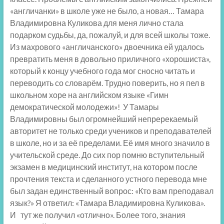
«англичанки» в школе уже не было, а новая… Тамара
Владимировна Куликова для меня лично стала
подарком судьбы, да, пожалуй, и для всей школы тоже.
Из махрового «англичанского» двоечника ей удалось
превратить меня в довольно приличного «хорошиста»,
который к концу учебного года мог сносно читать и
переводить со словарём. Трудно поверить, но я пел в
школьном хоре на английском языке «Гимн
демократической молодежи»! У Тамары
Владимировны был огромнейший непререкаемый
авторитет не только среди учеников и преподавателей
в школе, но и за её пределами. Её имя много значило в
учительской среде. До сих пор помню вступительный
экзамен в медицинский институт, на котором после
прочтения текста и сделанного устного перевода мне
был задан единственный вопрос: «Кто вам преподавал
язык?» Я ответил: «Тамара Владимировна Куликова».
И тут же получил «отлично». Более того, знания