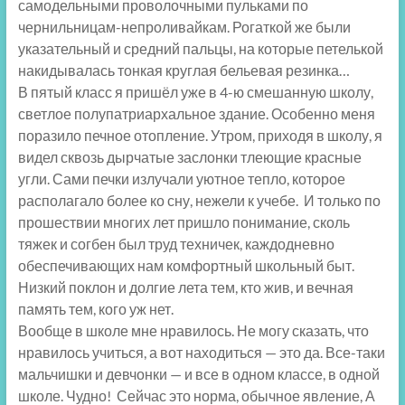
самодельными проволочными пульками по
чернильницам-непроливайкам. Рогаткой же были
указательный и средний пальцы, на которые петелькой
накидывалась тонкая круглая бельевая резинка…
В пятый класс я пришёл уже в 4-ю смешанную школу,
светлое полупатриархальное здание. Особенно меня
поразило печное отопление. Утром, приходя в школу, я
видел сквозь дырчатые заслонки тлеющие красные
угли. Сами печки излучали уютное тепло, которое
располагало более ко сну, нежели к учебе. И только по
прошествии многих лет пришло понимание, сколь
тяжек и согбен был труд техничек, каждодневно
обеспечивающих нам комфортный школьный быт.
Низкий поклон и долгие лета тем, кто жив, и вечная
память тем, кого уж нет.
Вообще в школе мне нравилось. Не могу сказать, что
нравилось учиться, а вот находиться — это да. Все-таки
мальчишки и девчонки — и все в одном классе, в одной
школе. Чудно! Сейчас это норма, обычное явление, А