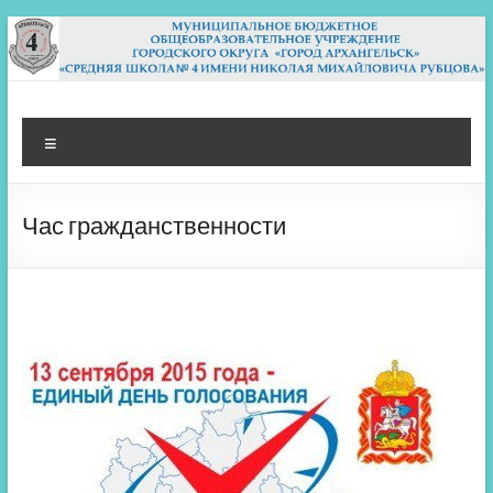
Перейти
к
содержимому
МБОУ СШ 4
Архангельск
Меню
Час гражданственности