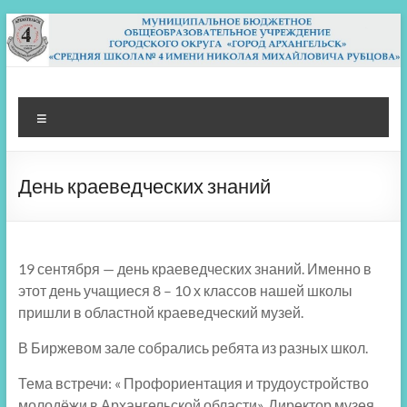
Перейти
к
содержимому
МБОУ СШ 4
Архангельск
Меню
День краеведческих знаний
19 сентября — день краеведческих знаний. Именно в
этот день учащиеся 8 – 10 х классов нашей школы
пришли в областной краеведческий музей.
В Биржевом зале собрались ребята из разных школ.
Тема встречи: « Профориентация и трудоустройство
молодёжи в Архангельской области». Директор музея