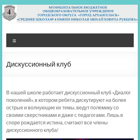
Перейти
к
содержимому
МБОУ СШ 4
Архангельск
Меню
Дискуссионный клуб
В нашей школе работает дискуссионный клуб «Диалог
поколений», в котором ребята дискутируют на более
острые и волнующие их темы, ведут полемику со
своими сверстниками и даже с педагогами. Лишь в
споре рождается истина, считают все члены
дискуссионного клуба!