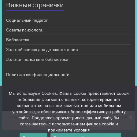
Важные странички
Социальный педагог
Советы психолога
Библиотека
Золотой список для детского чтения
Золотая полка книг библиотеки
Политика конфиденциальности
Мы используем Cookies. Файлы cookie представляют собой
небольшие фрагменты данных, которые временно
сохраняются на вашем компьютере или мобильном
устройстве, и обеспечивают более эффективную работу
Copyright © 2026
МБОУ СШ 4
. Все права защищены. Тема
Spacious
от
сайта. Продолжая просматривать данный сайт, Вы
ThemeGrill. На платформе:
WordPress
.
соглашаетесь с использованием файлов cookie и
принимаете условия