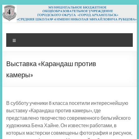
Перейти
к
содержимому
МБОУ СШ 4
Архангельск
Меню
Выставка «Карандаш против
камеры»
В субботу ученики 8 класса посетили интереснейшую
выставку «Карандаш против камеры», где
представлено творчество современного бельгийского
художника Бена Хайне. Он известен работами, в
которых мастерски совмещены фотография и рисунок,