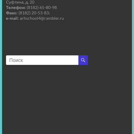
Суфтина, д. 20
Телефон:
(8182) 65-80-98
Факс:
(8182) 20-53-83;
e-mail:
arhschool4@rambler.ru