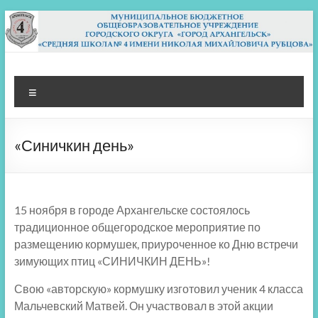
Перейти
к
содержимому
МБОУ СШ 4
Архангельск
Меню
«Синичкин день»
15 ноября в городе Архангельске состоялось
традиционное общегородское мероприятие по
размещению кормушек, приуроченное ко Дню встречи
зимующих птиц «СИНИЧКИН ДЕНЬ»!
Свою «авторскую» кормушку изготовил ученик 4 класса
Мальчевский Матвей. Он участвовал в этой акции