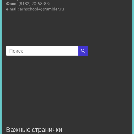
Факс:
(8182) 20-53-83;
e-mail:
arhschool4@rambler.ru
Важные странички