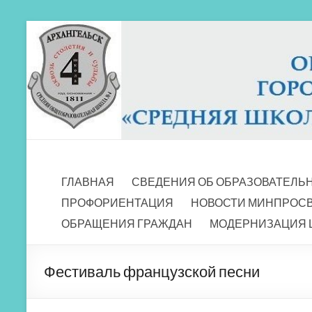
Перейти
к
содержимому
МБОУ СШ 4
Архангельск
ГЛАВНАЯ
СВЕДЕНИЯ ОБ ОБРАЗОВАТЕЛЬ
ПРОФОРИЕНТАЦИЯ
НОВОСТИ МИНПРОС
ОБРАЩЕНИЯ ГРАЖДАН
МОДЕРНИЗАЦИЯ 
Фестиваль французской песни