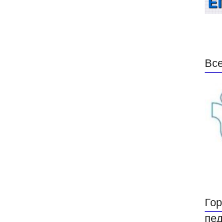
Все
Гор
пед