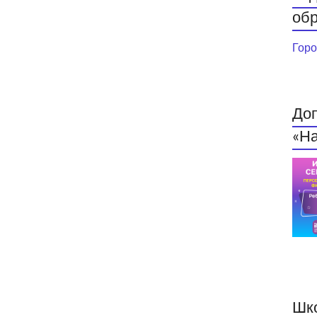
обр
Горо
До
«На
Шк