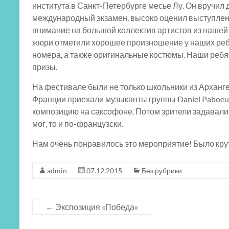
института в Санкт-Петербурге месье Лу. Он вручи
международный экзамен, высоко оценил выступлени
внимание на большой коллектив артистов из нашей 
жюри отметили хорошее произношение у наших реб
номера, а также оригинальные костюмы. Наши реб
призы.
На фестивале были не только школьники из Арханге
Франции приехали музыканты группы Daniel Paboeu
композицию на саксофоне. Потом зрители задавали 
мог, то и по-французски.
Нам очень понравилось это мероприятие! Было кру
admin
07.12.2015
Без рубрики
←
Экспозиция «Победа»