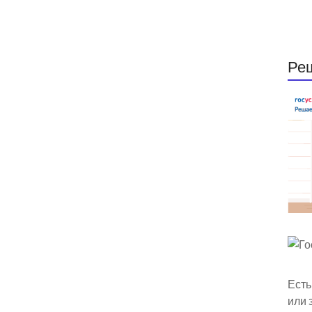
Ре
Есть
или 