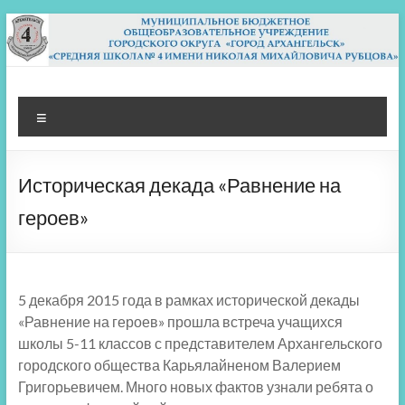
Перейти
к
содержимому
МБОУ СШ 4
Архангельск
Меню
Историческая декада «Равнение на
героев»
5 декабря 2015 года в рамках исторической декады
«Равнение на героев» прошла встреча учащихся
школы 5-11 классов с представителем Архангельского
городского общества Карьялайненом Валерием
Григорьевичем. Много новых фактов узнали ребята о