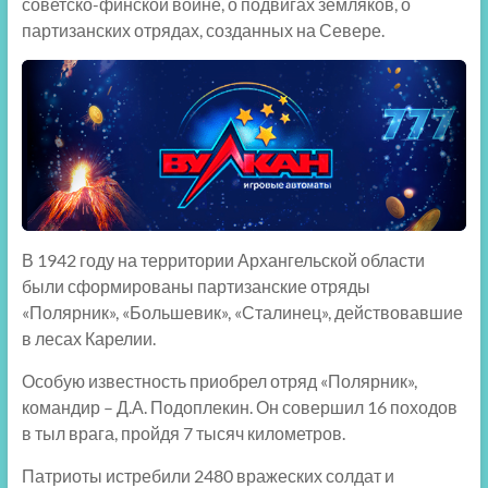
советско-финской войне, о подвигах земляков, о
партизанских отрядах, созданных на Севере.
В 1942 году на территории Архангельской области
были сформированы партизанские отряды
«Полярник», «Большевик», «Сталинец», действовавшие
в лесах Карелии.
Особую известность приобрел отряд «Полярник»,
командир – Д.А. Подоплекин. Он совершил 16 походов
в тыл врага, пройдя 7 тысяч километров.
Патриоты истребили 2480 вражеских солдат и