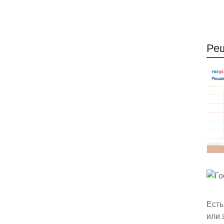
Ре
Есть
или 