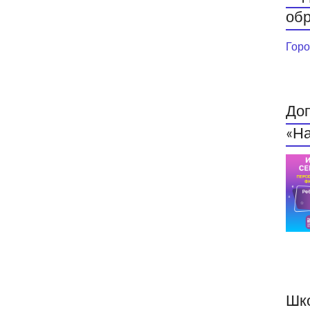
обр
Горо
До
«На
Шк