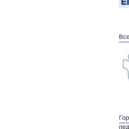
Все
Гор
пед