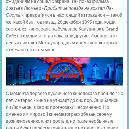
ожиданиям не сошел с экрана. Так показ фильма
братьев Люмьер
«Прибытие поезда на вокзал Ла-
Сиоты»
превратился в настоящий аттракцион — такой
же, какой был год назад, 28 декабря 1895 года, когда
состоялся киносеанс на бульваре Капуцинок в Grand
Cafe; но фильмы тогда показали другие. Именно этот
день и считают Международным днем кино, который
отмечают во всем мире.
С момента первого публичного кинопоказа прошло 120
лет. Интерес к кино не утихает до сих пор. Ошибались
ли Люмьеры в своих прогнозах? Несомненно. Но
именно им мировой кинематограф обязан своему
возникновению, а их простые, но такие необычные
ленты будет пересматривать еще не одно поколение.