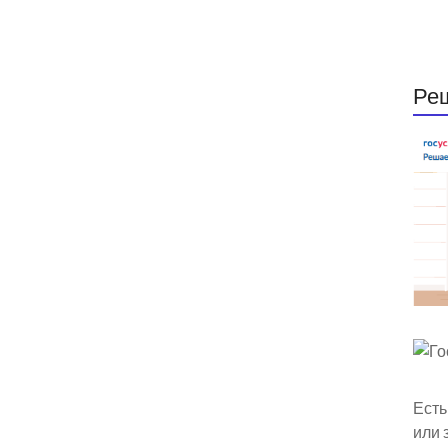
Ре
Есть
или 