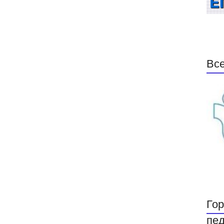
Все
Гор
пед