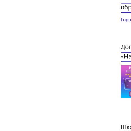
обр
Горо
До
«На
Шк