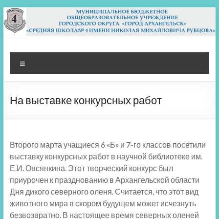
Перейти
к
содержимому
МБОУ СШ 4
Архангельск
Меню
На выставке конкурсных работ
Второго марта учащиеся 6 «Б» и 7-го классов посетили
выставку конкурсных работ в научной библиотеке им.
Е.И. Овсянкина. Этот творческий конкурс был
приурочен к празднованию в Архангельской области
Дня дикого северного оленя. Считается, что этот вид
животного мира в скором будущем может исчезнуть
безвозвратно. В настоящее время северных оленей