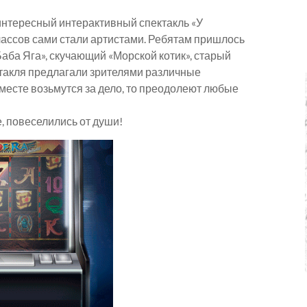
интересный интерактивный спектакль «У
лассов сами стали артистами. Ребятам пришлось
Баба Яга», скучающий «Морской котик», старый
ктакля предлагали зрителями различные
вместе возьмутся за дело, то преодолеют любые
, повеселились от души!