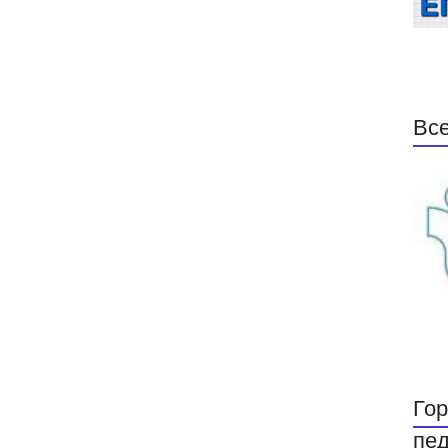
Все
Гор
пед