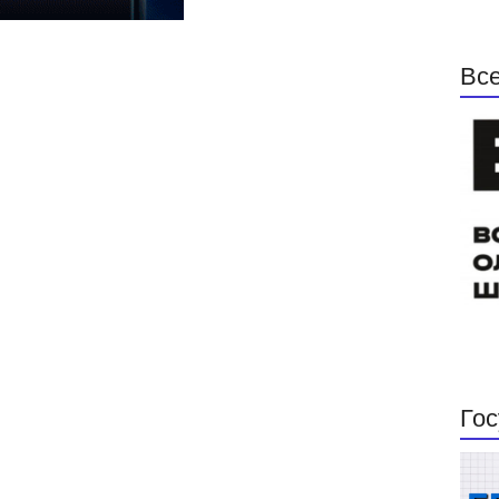
Все
Гос