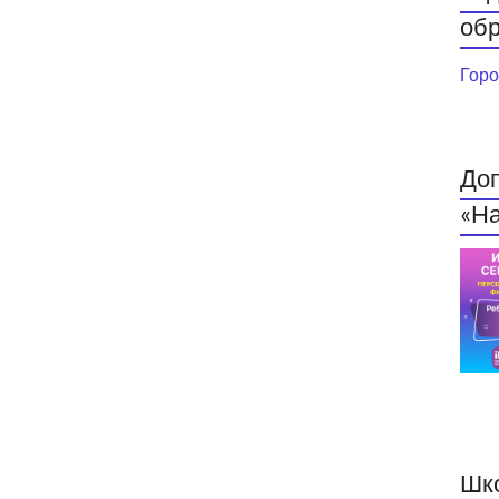
обр
Горо
До
«На
Шк