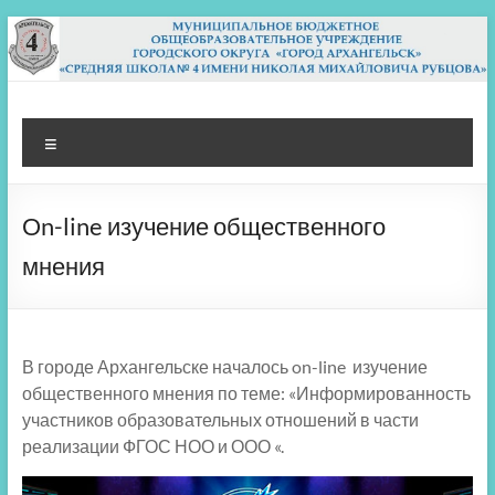
Перейти
к
содержимому
МБОУ СШ 4
Архангельск
Меню
Оn-line изучение общественного
мнения
В городе Архангельске началось on-line изучение
общественного мнения по теме: «Информированность
участников образовательных отношений в части
реализации ФГОС НОО и ООО «.