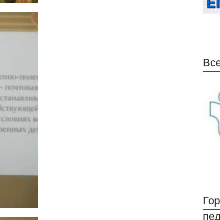
Все
Гор
пед