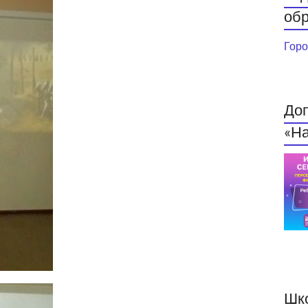
обр
Горо
До
«На
Шк