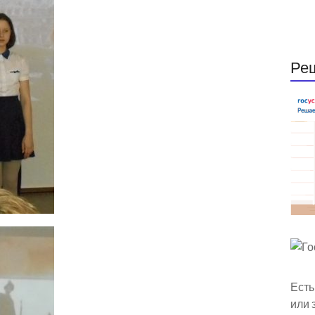
Ре
Есть
или 