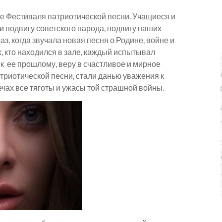
е Фестиваля патриотической песни. Учащиеся и
ти подвигу советского народа, подвигу наших
, когда звучала новая песня о Родине, войне и
 кто находился в зале, каждый испытывал
 к ее прошлому, веру в счастливое и мирное
триотической песни, стали данью уважения к
ечах все тяготы и ужасы той страшной войны.