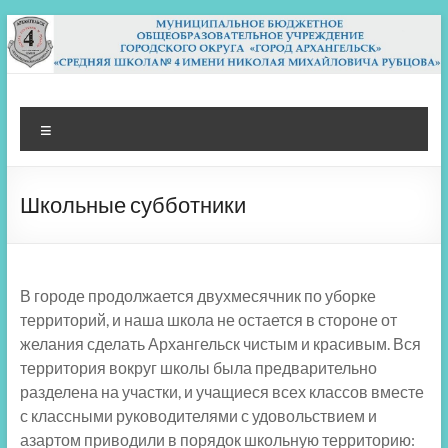
Перейти
к
содержимому
МБОУ СШ 4
Архангельск
Меню
Школьные субботники
В городе продолжается двухмесячник по уборке
территорий, и наша школа не остается в стороне от
желания сделать Архангельск чистым и красивым. Вся
территория вокруг школы была предварительно
разделена на участки, и учащиеся всех классов вместе
с классными руководителями с удовольствием и
азартом приводили в порядок школьную территорию: