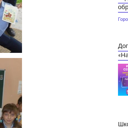
обр
Горо
До
«На
Шк