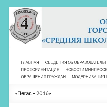
Перейти
к
содержимому
МБОУ СШ 4
Архангельск
ГЛАВНАЯ
СВЕДЕНИЯ ОБ ОБРАЗОВАТЕЛЬ
ПРОФОРИЕНТАЦИЯ
НОВОСТИ МИНПРОС
ОБРАЩЕНИЯ ГРАЖДАН
МОДЕРНИЗАЦИЯ 
«Пегас – 2016»