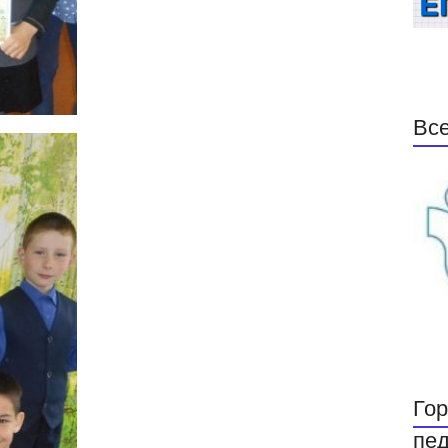
Все
Гор
пед