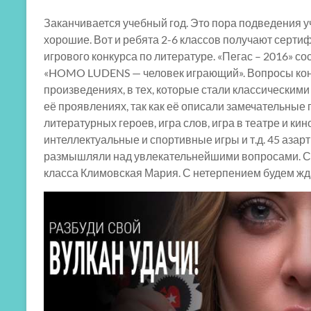
Заканчивается учебный год. Это пора подведения у
хорошие. Вот и ребята 2-6 классов получают серт
игрового конкурса по литературе. «Пегас – 2016» со
«HOMO LUDENS — человек играющий». Вопросы кон
произведениях, в тех, которые стали классическим
её проявлениях, так как её описали замечательные п
литературных героев, игра слов, игра в театре и ки
интеллектуальные и спортивные игры и т.д. 45 аза
размышляли над увлекательнейшими вопросами. Са
класса Климовская Мария. С нетерпением будем жда