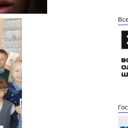
Все
Гос