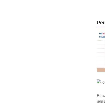
Ре
Есть
или 