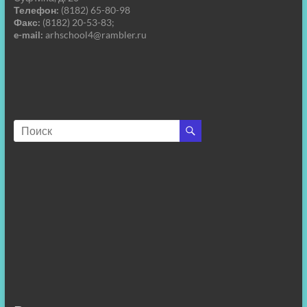
Телефон:
(8182) 65-80-98
Факс:
(8182) 20-53-83;
e-mail:
arhschool4@rambler.ru