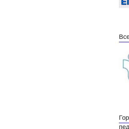
Все
Гор
пед