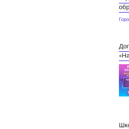
обр
Горо
До
«На
Шк