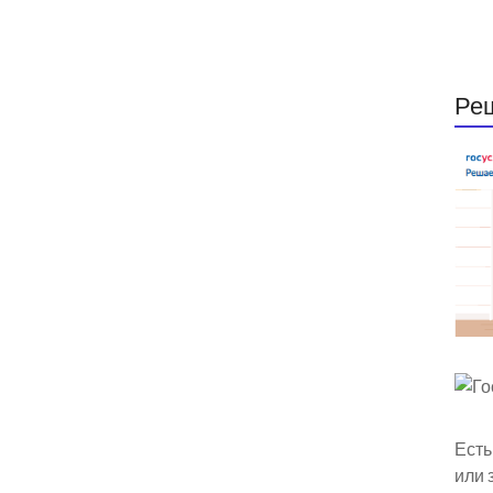
Ре
Есть
или 