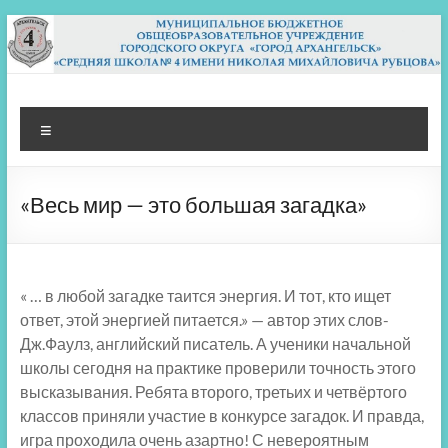
Перейти
к
содержимому
МБОУ СШ 4
Архангельск
Меню
«Весь мир — это большая загадка»
« … в любой загадке таится энергия. И тот, кто ищет
ответ, этой энергией питается.» — автор этих слов-
Дж.Фаулз, английский писатель. А ученики начальной
школы сегодня на практике проверили точность этого
высказывания. Ребята второго, третьих и четвёртого
классов приняли участие в конкурсе загадок. И правда,
игра проходила очень азартно! С невероятным