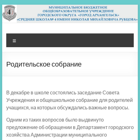
Перейти
к
содержимому
МБОУ СШ 4
Архангельск
Меню
Родительское собрание
В декабре в школе состоялись заседание Совета
Учреждения и общешкольное собрание для родителей
учащихся, на которых обсуждались важные вопросы.
Одним из таких вопросов было выдвинуто
предложение об обращении в Департамент городского
хозяйства Администрации муниципального