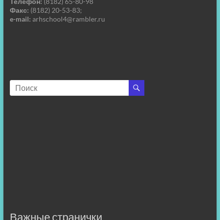
Телефон:
(8182) 65-80-98
Факс:
(8182) 20-53-83;
e-mail:
arhschool4@rambler.ru
Важные странички