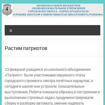
Перейти
к
содержимому
МБОУ СШ 4
Архангельск
Меню
Растим патриотов
13 февраля учащиеся из школьного объединения
«Патриот» были участниками окружного этапа
городского строевого смотра почётных караулов, а
сегодня в школе они устроили показательные
выступления. Ребята показала образец в построении и
выполнении строевых задач, продемонстрировали
сборку и разборку автомата, умение надевать