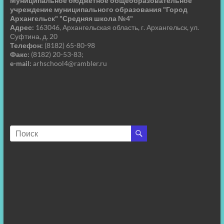
Муниципальное бюджетное общеобразовательное
учреждение муниципального образования "Город
Архангельск" "Средняя школа №4"
Адрес:
163046, Архангельская область, г. Архангельск, ул.
Суфтина, д. 20
Телефон:
(8182) 65-80-98
Факс:
(8182) 20-53-83;
e-mail:
arhschool4@rambler.ru