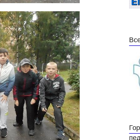
Все
Гор
пед