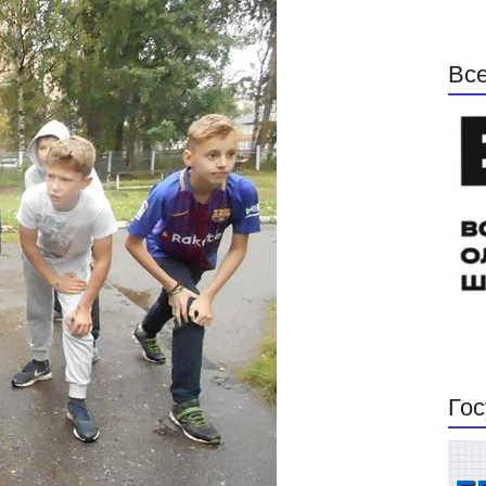
Все
Гос