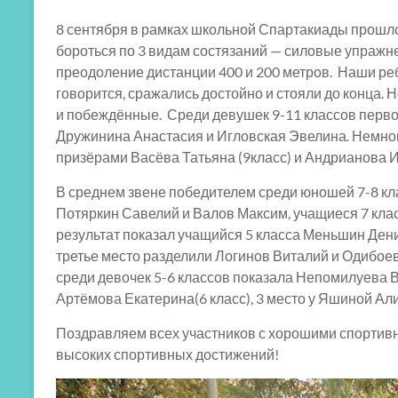
8 сентября в рамках школьной Спартакиады прошл
бороться по 3 видам состязаний — силовые упражн
преодоление дистанции 400 и 200 метров. Наши ре
говорится, сражались достойно и стояли до конца. 
и побеждённые. Среди девушек 9-11 классов перво
Дружинина Анастасия и Игловская Эвелина
.
Немног
призёрами Васёва Татьяна (9класс) и Андрианова И
В среднем звене победителем среди юношей 7-8 кла
Потяркин Савелий и Валов Максим, учащиеся 7 клас
результат показал учащийся 5 класса Меньшин Денис
третье место разделили Логинов Виталий и Одибоев
среди девочек 5-6 классов показала Непомилуева В
Артёмова Екатерина(6 класс), 3 место у Яшиной Али
Поздравляем всех участников с хорошими спортивн
высоких спортивных достижений!