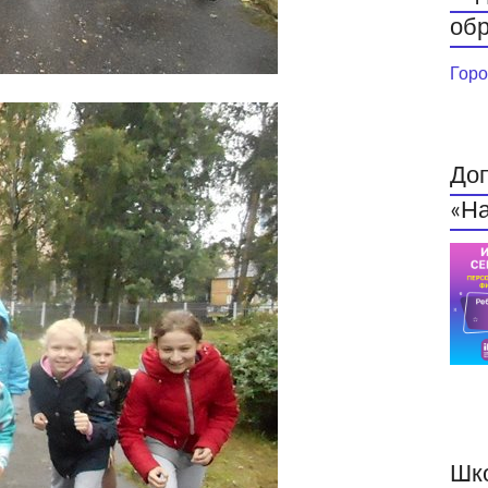
обр
Горо
До
«На
Шк