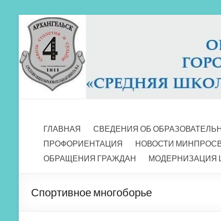
Перейти
к
содержимому
МБОУ СШ 4
Архангельск
ГЛАВНАЯ
СВЕДЕНИЯ ОБ ОБРАЗОВАТЕЛЬ
ПРОФОРИЕНТАЦИЯ
НОВОСТИ МИНПРОС
ОБРАЩЕНИЯ ГРАЖДАН
МОДЕРНИЗАЦИЯ 
Спортивное многоборье