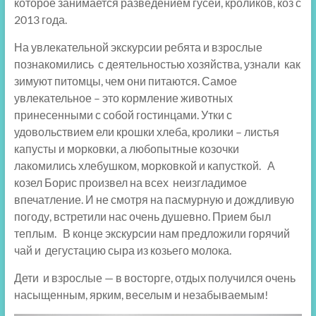
которое занимается разведением гусей, кроликов, коз с
2013 года.
На увлекательной экскурсии ребята и взрослые
познакомились с деятельностью хозяйства, узнали как
зимуют питомцы, чем они питаются. Самое
увлекательное – это кормление животных
принесенными с собой гостинцами. Утки с
удовольствием ели крошки хлеба, кролики – листья
капусты и морковки, а любопытные козочки
лакомились хлебушком, морковкой и капусткой. А
козел Борис произвел на всех неизгладимое
впечатление. И не смотря на пасмурную и дождливую
погоду, встретили нас очень душевно. Прием был
теплым. В конце экскурсии нам предложили горячий
чай и дегустацию сыра из козьего молока.
Дети и взрослые — в восторге, отдых получился очень
насыщенным, ярким, веселым и незабываемым!