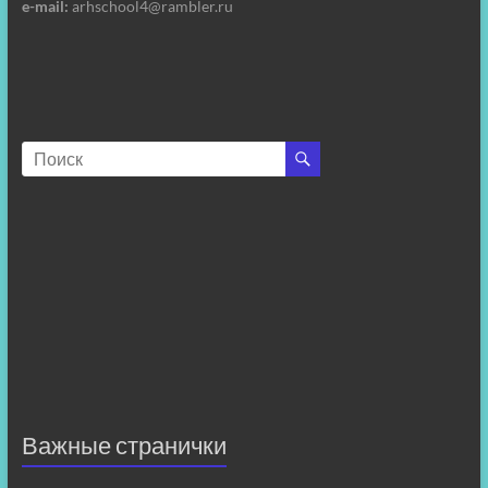
e-mail:
arhschool4@rambler.ru
Важные странички