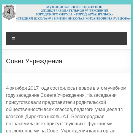
Перейти
к
содержимому
МБОУ СШ 4
Архангельск
Меню
Совет Учреждения
4 октября 2017 года состоялось первое в этом учебном
году заседание Совета Учреждения. На заседании
присутствовали представители родительской
общественности всех классов, педагоги, учащиеся 11
классов. Директор школы А.Г. Белогородская
познакомила всех присутствующих с функциями,
возложенными на Совет Учреждения как на орган