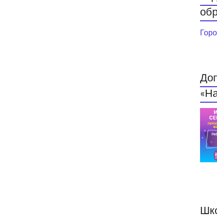
обр
Горо
До
«На
Шк