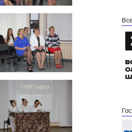
Все
Гос