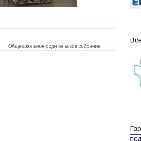
Все
Общешкольное родительское собрание
→
Гор
пед