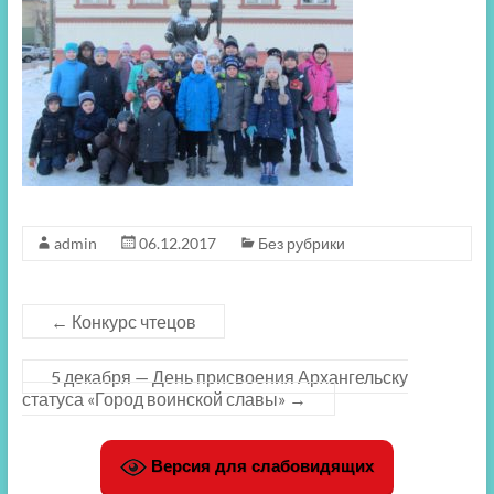
admin
06.12.2017
Без рубрики
←
Конкурс чтецов
5 декабря — День присвоения Архангельску
статуса «Город воинской славы»
→
Версия для слабовидящих