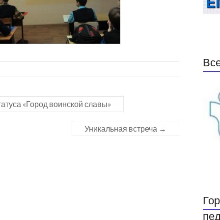
Все
татуса «Город воинской славы»
Уникальная встреча
→
Гор
пед