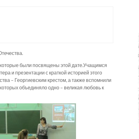
Отечества.
 которые были посвящены этой дате.Учащимся
ера и презентации с краткой историей этого
тва – Георгиевским крестом, а также вспомнили
 которых объединяло одно – великая любовь к