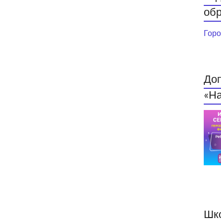
обр
Горо
До
«На
Шк