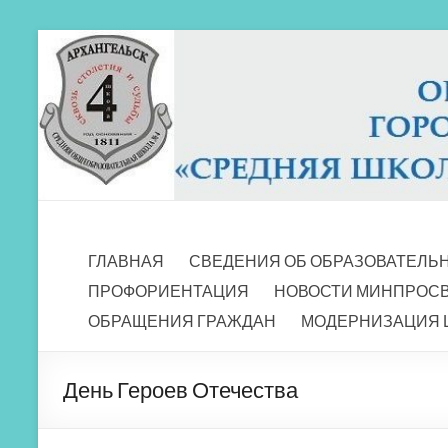
Перейти
к
содержимому
МБОУ СШ 4
Архангельск
ГЛАВНАЯ
СВЕДЕНИЯ ОБ ОБРАЗОВАТЕЛЬ
ПРОФОРИЕНТАЦИЯ
НОВОСТИ МИНПРОС
ОБРАЩЕНИЯ ГРАЖДАН
МОДЕРНИЗАЦИЯ 
День Героев Отечества