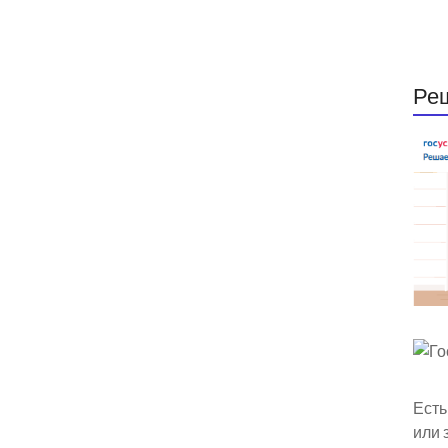
Ре
Есть
или 