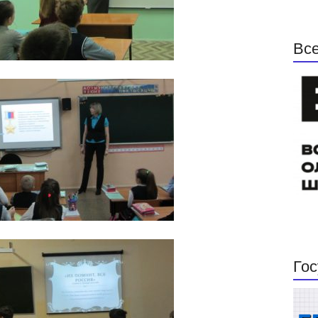
Все
Гос