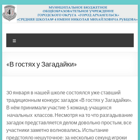
Перейти
к
содержимому
МБОУ СШ 4
Архангельск
Меню
«В гостях у Загадайки»
30 января в нашей школе состоялся уже ставший
традиционным конкурс загадок «В гостях у Загадайки».
В нём принимали участие 5 команд-учащихся
начальных классов. Несмотря на то что разгадывание
загадок представляется делом довольно простым, все
участники заметно волновались. Испытание
предстояло нешуточное: за несколько секунд игроки