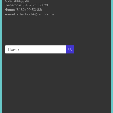
Суфтина, д. 20
Телефон:
(8182) 65-80-98
Факс:
(8182) 20-53-83;
e-mail:
arhschool4@rambler.ru