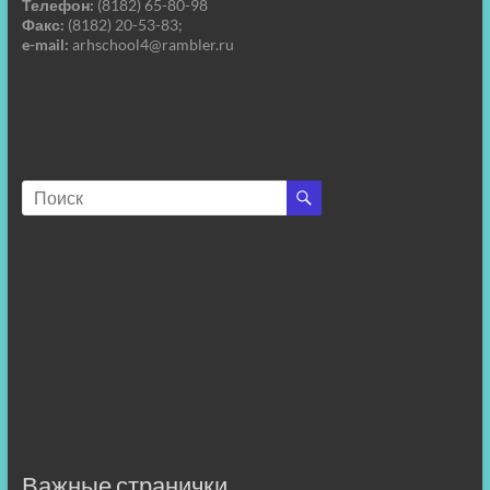
Телефон:
(8182) 65-80-98
Факс:
(8182) 20-53-83;
e-mail:
arhschool4@rambler.ru
Важные странички