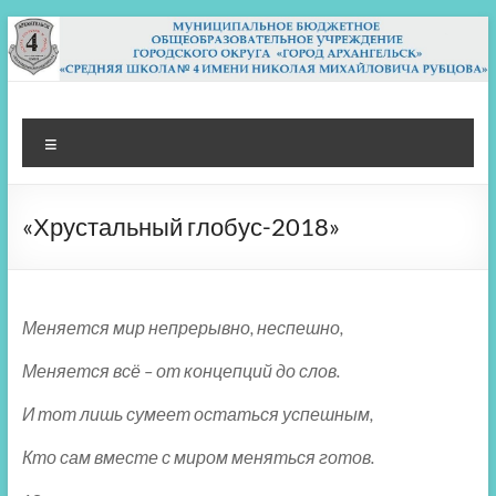
Перейти
к
содержимому
МБОУ СШ 4
Архангельск
Меню
«Хрустальный глобус-2018»
Меняется мир непрерывно, неспешно,
Меняется всё – от концепций до слов.
И тот лишь сумеет остаться успешным,
Кто сам вместе с миром меняться готов.