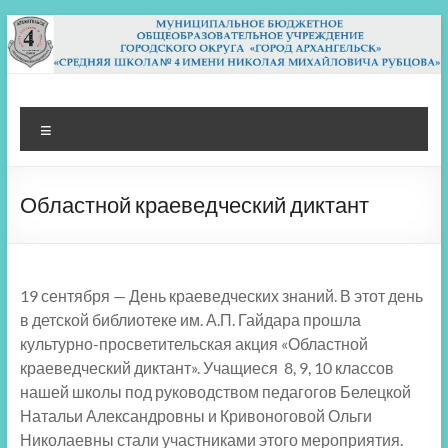
Перейти
к
содержимому
МБОУ СШ 4
Архангельск
Меню
Областной краеведческий диктант
19 сентября — День краеведческих знаний. В этот день
в детской библиотеке им. А.П. Гайдара прошла
культурно-просветительская акция «Областной
краеведческий диктант». Учащиеся 8, 9, 10 классов
нашей школы под руководством педагогов Белецкой
Натальи Александровны и Кривоноговой Ольги
Николаевны стали участниками этого мероприятия.