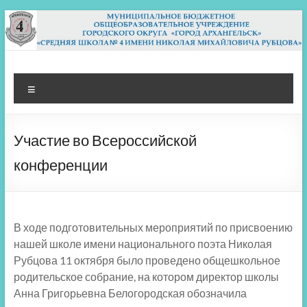
Перейти
к
содержимому
МБОУ СШ 4
Архангельск
Меню
Участие во Всероссийской
конференции
В ходе подготовительных мероприятий по присвоению
нашей школе имени национального поэта Николая
Рубцова 11 октября было проведено общешкольное
родительское собрание, на котором директор школы
Анна Григорьевна Белогородская обозначила