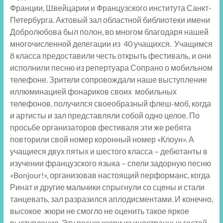
Франции, Швейцарии и Французского института Санкт-
Петербурга. Актовый зал областной библиотеки имени
Добролюбова был полон, во многом благодаря нашей
многочисленной делегации из 40 учащихся. Учащимся
8 класса предоставили честь открыть фестиваль, и они
исполнили песню из репертуара Сопрано о мобильном
телефоне. Зрители сопровождали наше выступление
иллюминацией фонариков своих мобильных
телефонов, получился своеобразный флеш-моб, когда
и артисты и зал представляли собой одно целое. По
просьбе организаторов фестиваля эти же ребята
повторили свой номер коронный номер «Клоун». А
учащиеся двух пятых и шестого класса – дебютанты в
изучении французского языка – спели задорную песню
«Bonjour!», организовав настоящий перформанс, когда
Ринат и другие мальчики спрыгнули со сцены и стали
танцевать, зал разразился аплодисментами. И конечно,
высокое жюри не смогло не оценить такое яркое
выступление. Эту песню жюри из иностранных гостей