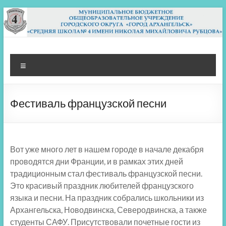
Перейти
к
содержимому
МБОУ СШ 4
Архангельск
Меню
Фестиваль французской песни
Вот уже много лет в нашем городе в начале декабря
проводятся дни Франции, и в рамках этих дней
традиционным стал фестиваль французской песни.
Это красивый праздник любителей французского
языка и песни. На праздник собрались школьники из
Архангельска, Новодвинска, Северодвинска, а также
студенты САФУ. Присутствовали почетные гости из