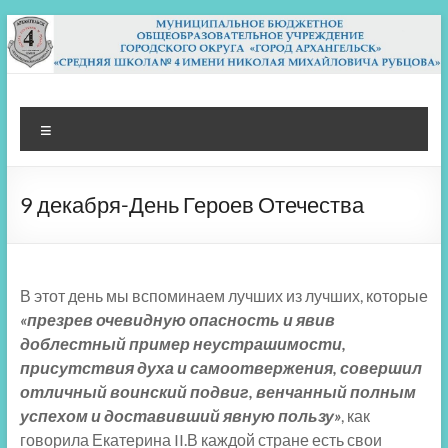
Перейти
к
содержимому
МБОУ СШ 4
Архангельск
Меню
9 декабря-День Героев Отечества
В этот день мы вспоминаем лучших из лучших, которые
«презрев очевидную опасность и явив
доблестный пример неустрашимости,
присутствия духа и самоотвержения, совершил
отличный воинский подвиг, венчанный полным
успехом и доставивший явную пользу»
, как
говорила Екатерина II.В каждой стране есть свои