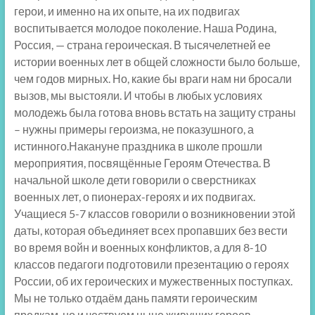
герои, и именно на их опыте, на их подвигах
воспитывается молодое поколение. Наша Родина,
Россия, — страна героическая. В тысячелетней ее
истории военных лет в общей сложности было больше,
чем годов мирных. Но, какие бы враги нам ни бросали
вызов, мы выстояли. И чтобы в любых условиях
молодежь была готова вновь встать на защиту страны
– нужны примеры героизма, не показушного, а
истинного.Накануне праздника в школе прошли
мероприятия, посвящённые Героям Отечества. В
начальной школе дети говорили о сверстниках
военных лет, о пионерах-героях и их подвигах.
Учащиеся 5-7 классов говорили о возникновении этой
даты, которая объединяет всех пропавших без вести
во время войн и военных конфликтов, а для 8-10
классов педагоги подготовили презентацию о героях
России, об их героических и мужественных поступках.
Мы не только отдаём дань памяти героическим
предкам, но и чествуем ныне живущих героев.