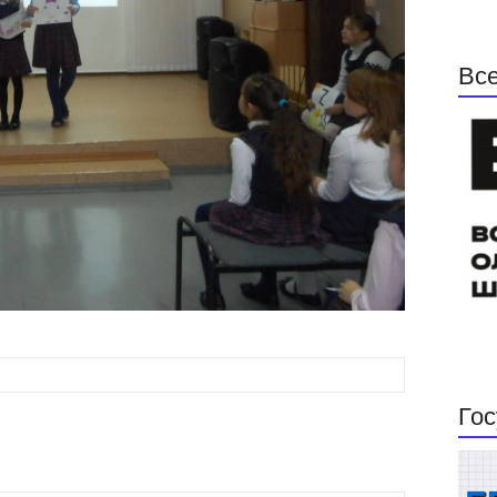
Все
Гос