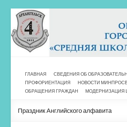
Перейти
к
содержимому
МБОУ СШ 4
Архангельск
ГЛАВНАЯ
СВЕДЕНИЯ ОБ ОБРАЗОВАТЕЛЬ
ПРОФОРИЕНТАЦИЯ
НОВОСТИ МИНПРОС
ОБРАЩЕНИЯ ГРАЖДАН
МОДЕРНИЗАЦИЯ 
Праздник Английского алфавита