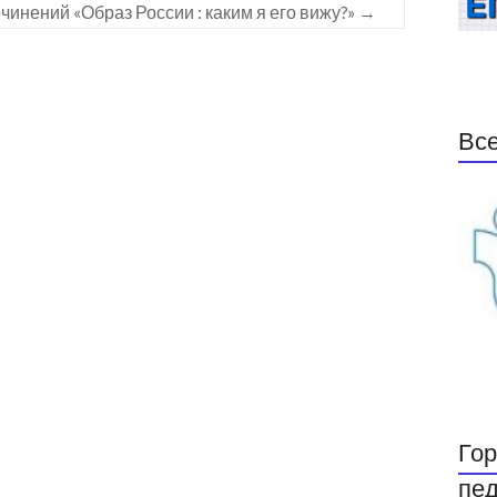
чинений «Образ России : каким я его вижу?»
→
Все
Гор
пед