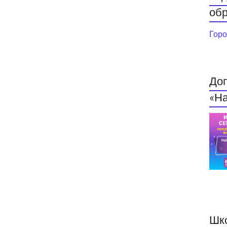
обр
Горо
До
«На
Шк