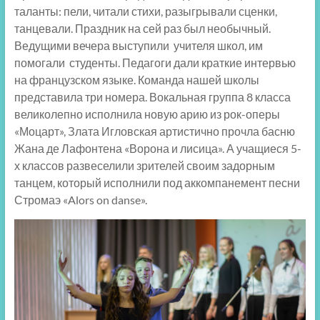
таланты: пели, читали стихи, разыгрывали сценки,
танцевали. Праздник на сей раз был необычный.
Ведущими вечера выступили учителя школ, им
помогали студенты. Педагоги дали краткие интервью
на французском языке. Команда нашей школы
представила три номера. Вокальная группа 8 класса
великолепно исполнила новую арию из рок-оперы
«Моцарт», Злата Игловская артистично прочла басню
Жана де Лафонтена «Ворона и лисица». А учащиеся 5-
х классов развеселили зрителей своим задорным
танцем, который исполнили под аккомпанемент песни
Стромаэ «Alors on danse».