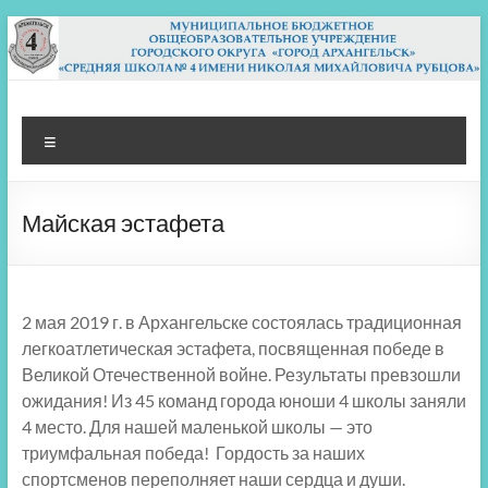
Перейти
к
содержимому
МБОУ СШ 4
Архангельск
Меню
Майская эстафета
2 мая 2019 г. в Архангельске состоялась традиционная
легкоатлетическая эстафета, посвященная победе в
Великой Отечественной войне. Результаты превзошли
ожидания! Из 45 команд города юноши 4 школы заняли
4 место. Для нашей маленькой школы — это
триумфальная победа! Гордость за наших
спортсменов переполняет наши сердца и души.