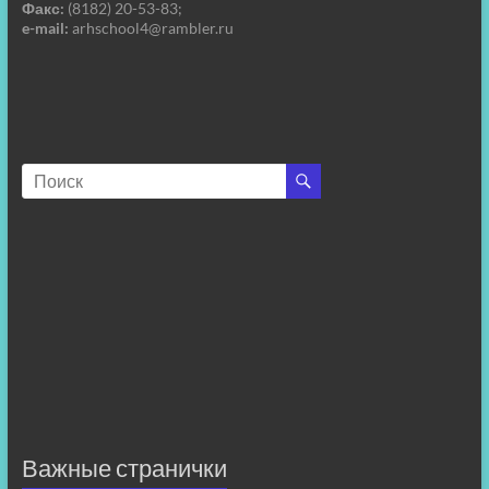
Факс:
(8182) 20-53-83;
e-mail:
arhschool4@rambler.ru
Важные странички