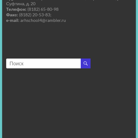
Суфтина, д. 20
Телефон:
(8182) 65-80-98
Факс:
(8182) 20-53-83;
e-mail:
arhschool4@rambler.ru