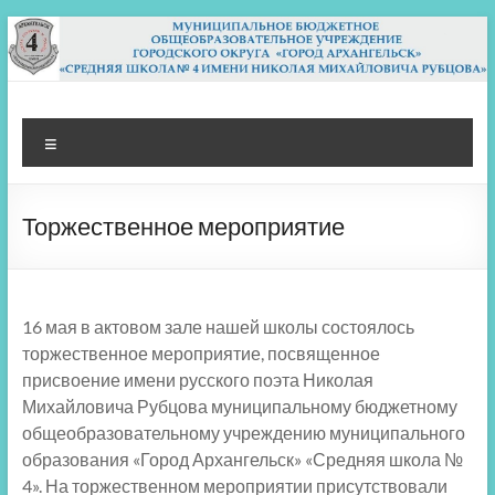
Перейти
к
содержимому
МБОУ СШ 4
Архангельск
Меню
Торжественное мероприятие
16 мая в актовом зале нашей школы состоялось
торжественное мероприятие, посвященное
присвоение имени русского поэта Николая
Михайловича Рубцова муниципальному бюджетному
общеобразовательному учреждению муниципального
образования «Город Архангельск» «Средняя школа №
4». На торжественном мероприятии присутствовали