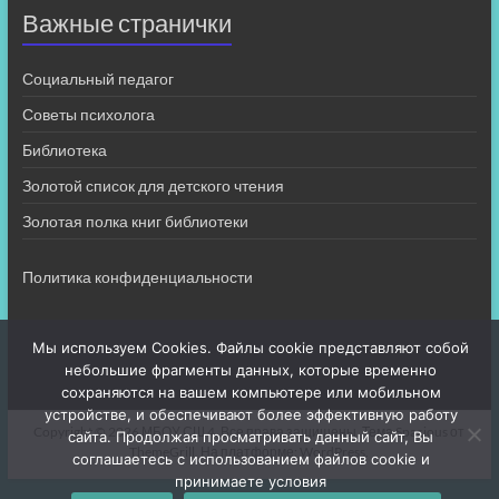
Важные странички
Социальный педагог
Советы психолога
Библиотека
Золотой список для детского чтения
Золотая полка книг библиотеки
Политика конфиденциальности
Мы используем Cookies. Файлы cookie представляют собой
небольшие фрагменты данных, которые временно
сохраняются на вашем компьютере или мобильном
устройстве, и обеспечивают более эффективную работу
Copyright © 2026
МБОУ СШ 4
. Все права защищены. Тема
Spacious
от
сайта. Продолжая просматривать данный сайт, Вы
ThemeGrill. На платформе:
WordPress
.
соглашаетесь с использованием файлов cookie и
принимаете условия