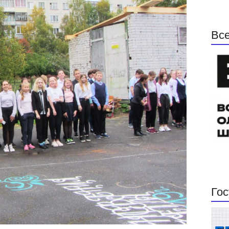
Все
Гос