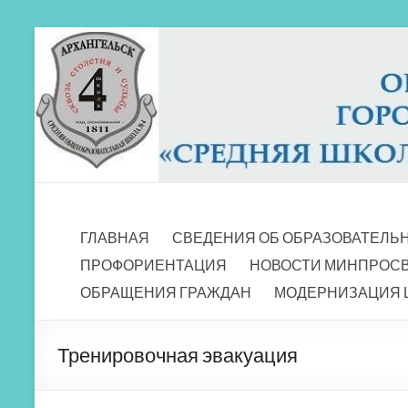
Перейти
к
содержимому
МБОУ СШ 4
Архангельск
ГЛАВНАЯ
СВЕДЕНИЯ ОБ ОБРАЗОВАТЕЛЬ
ПРОФОРИЕНТАЦИЯ
НОВОСТИ МИНПРОС
ОБРАЩЕНИЯ ГРАЖДАН
МОДЕРНИЗАЦИЯ 
Тренировочная эвакуация