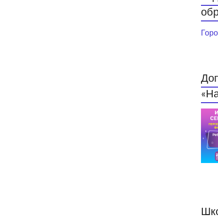
обр
Горо
До
«На
Шк