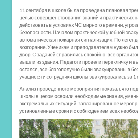
11 сентября в школе была проведена плановая тре
целью совершенствования знаний и практических 
действовать в условиях ЧС мирного времени, угроз
безопасности. Началом практической учебной эвак
автоматическая пожарная сигнализация. По легенд
возгорание. Ученикам и преподавателям нужно был
двор. С задачей справились спокойно: все организ
вышли из здания. Педагоги провели перекличку и вы
остался, все благополучно были эвакуированы в бе
учащиеся и сотрудники школы эвакуировались за 1 
Анализ проведенного мероприятия показал, что пед
школы в целом освоили необходимые знания, умени
экстремальных ситуаций, запланированное меропр
установленные сроки и с соблюдением всех необхо