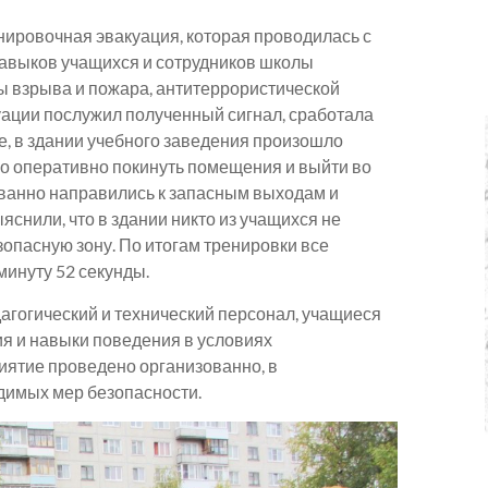
нировочная эвакуация, которая проводилась с
навыков учащихся и сотрудников школы
ы взрыва и пожара, антитеррористической
уации послужил полученный сигнал, сработала
е, в здании учебного заведения произошло
о оперативно покинуть помещения и выйти во
ованно направились к запасным выходам и
яснили, что в здании никто из учащихся не
зопасную зону. По итогам тренировки все
минуту 52 секунды.
агогический и технический персонал, учащиеся
я и навыки поведения в условиях
иятие проведено организованно, в
димых мер безопасности.