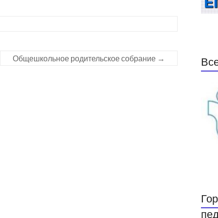
Общешкольное родительское собрание
→
Все
Гор
пед