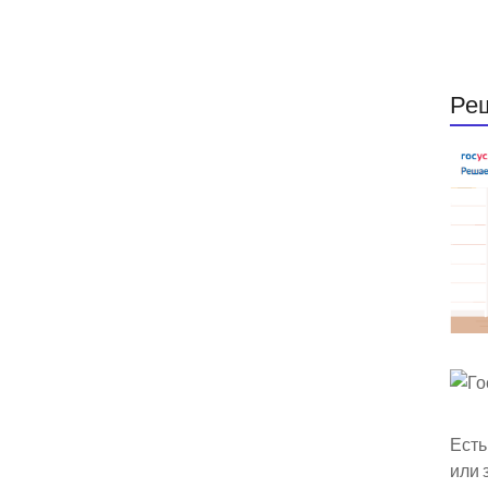
Ре
Есть
или 